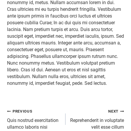
nonummy id, metus. Nullam accumsan lorem in dui.
Cras ultricies mi eu turpis hendrerit fringilla. Vestibulum
ante ipsum primis in faucibus orci luctus et ultrices
posuere cubilia Curae; In ac dui quis mi consectetuer
lacinia. Nam pretium turpis et arcu. Duis arcu tortor,
suscipit eget, imperdiet nec, imperdiet iaculis, ipsum. Sed
aliquam ultrices mauris. Integer ante arcu, accumsan a,
consectetuer eget, posuere ut, mauris. Praesent
adipiscing. Phasellus ullamcorper ipsum rutrum nunc.
Nunc nonummy metus. Vestibulum volutpat pretium
libero. Cras id dui. Aenean ut eros et nisl sagittis
vestibulum. Nullam nulla eros, ultricies sit amet,
nonummy id, imperdiet feugiat, pede. Sed lectus.
Post
PREVIOUS
NEXT
Quis nostrud exercitation
Reprehenderit in voluptate
ullamco laboris nisi
velit esse cillum